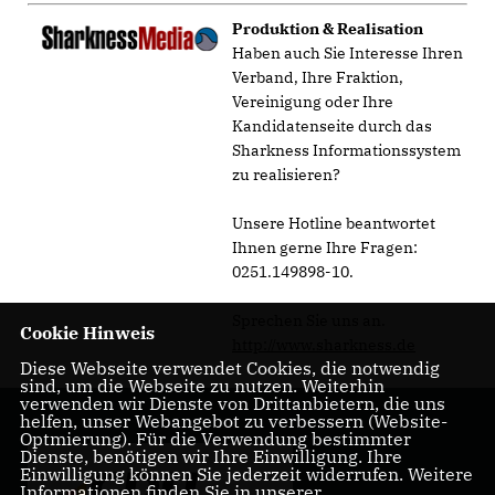
Produktion & Realisation
Haben auch Sie Interesse Ihren
Verband, Ihre Fraktion,
Vereinigung oder Ihre
Kandidatenseite durch das
Sharkness Informationssystem
zu realisieren?
Unsere Hotline beantwortet
Ihnen gerne Ihre Fragen:
0251.149898-10.
Sprechen Sie uns an.
Cookie Hinweis
http://www.sharkness.de
Diese Webseite verwendet Cookies, die notwendig
sind, um die Webseite zu nutzen. Weiterhin
verwenden wir Dienste von Drittanbietern, die uns
helfen, unser Webangebot zu verbessern (Website-
Optmierung). Für die Verwendung bestimmter
Dienste, benötigen wir Ihre Einwilligung. Ihre
Einwilligung können Sie jederzeit widerrufen. Weitere
Informationen finden Sie in unserer